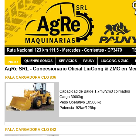
QUIENES SOMOS
SERVICIOS
PAUNY
LIUGONG & ZMG
INICIO
AgRe SRL - Concesionario Oficial LiuGong & ZMG en Me
PALA CARGADORA CLG 836
Capacidad de Balde 1,7m3/2m3 colmados
Carga 3000kg
Peso Operativo 10500 kg
Potencia: 92kw/125hp
PALA CARGADORA CLG 842