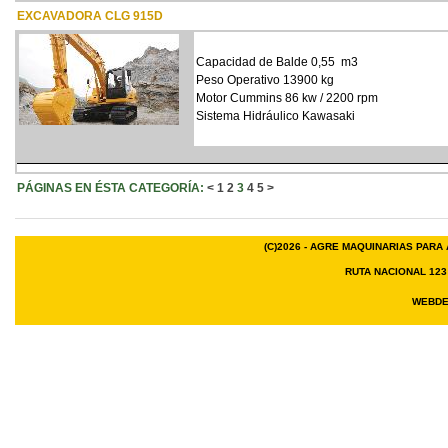
EXCAVADORA CLG 915D
Capacidad de Balde 0,55 m3
Peso Operativo 13900 kg
Motor Cummins 86 kw / 2200 rpm
Sistema Hidráulico Kawasaki
PÁGINAS EN ÉSTA CATEGORÍA:
<
1
2
3
4
5
>
(C)2026 - AGRE MAQUINARIAS PARA 
RUTA NACIONAL 123
WEBDE